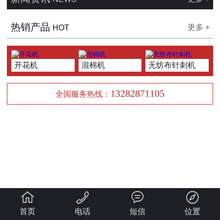
热销产品
更多 +
HOT
开花机
混棉机
无纺布针刺机
13282871105
全国服务热线：




首页
电话
短信
位置