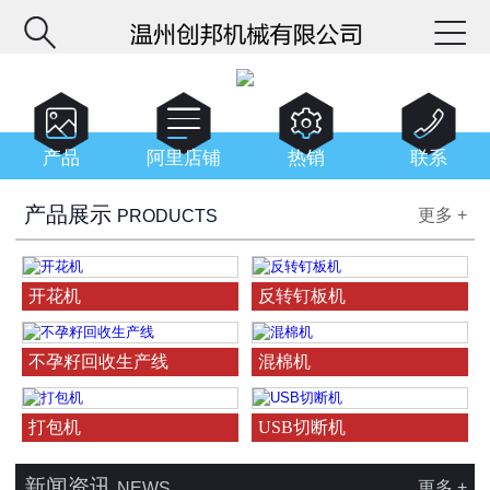






产品
阿里店铺
热销
联系
产品展示
更多 +
PRODUCTS
开花机
反转钉板机
不孕籽回收生产线
混棉机
打包机
USB切断机
新闻资讯
更多 +
NEWS