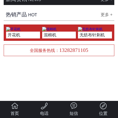
热销产品
更多 +
HOT
开花机
混棉机
无纺布针刺机
13282871105
全国服务热线：




首页
电话
短信
位置