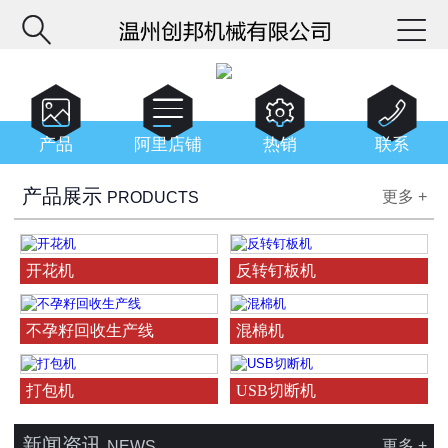






产品
阿里店铺
热销
联系
产品展示
更多 +
PRODUCTS
开花机
反转钉板机
不孕籽回收生产线
混棉机
打包机
USB切断机
新闻资讯
更多 +
NEWS