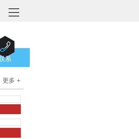


联系
更多 +