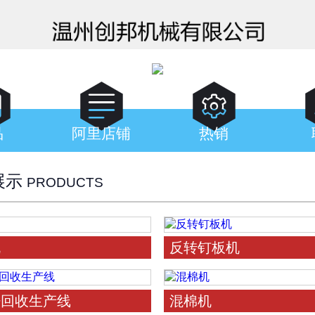



品
阿里店铺
热销
展示
PRODUCTS
机
反转钉板机
籽回收生产线
混棉机