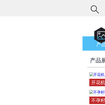

产
产品
开花
不孕