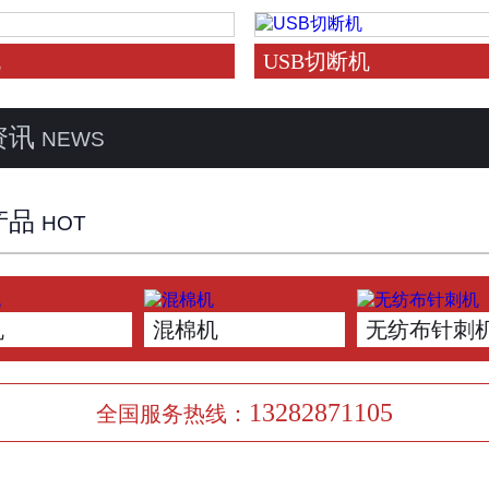
机
USB切断机
资讯
NEWS
产品
HOT
机
混棉机
无纺布针刺
13282871105
全国服务热线：