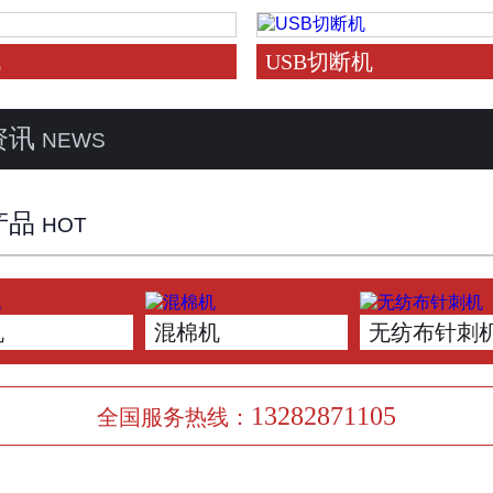
机
USB切断机
资讯
NEWS
产品
HOT
机
混棉机
无纺布针刺
13282871105
全国服务热线：