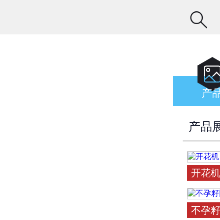

产
产品
开花
不孕