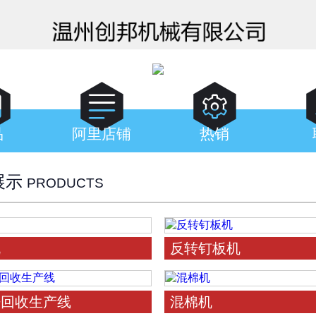



品
阿里店铺
热销
展示
PRODUCTS
机
反转钉板机
籽回收生产线
混棉机