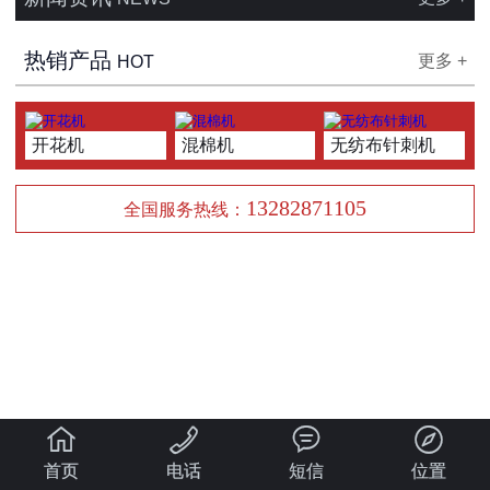
热销产品
更多 +
HOT
开花机
混棉机
无纺布针刺机
13282871105
全国服务热线：




首页
电话
短信
位置