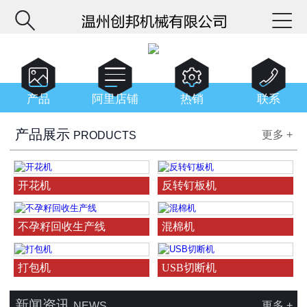






产品
阿里店铺
热销
联系
产品展示
更多 +
PRODUCTS
开花机
反转钉板机
不孕籽回收生产线
混棉机
打包机
USB切断机
新闻资讯
更多 +
NEWS